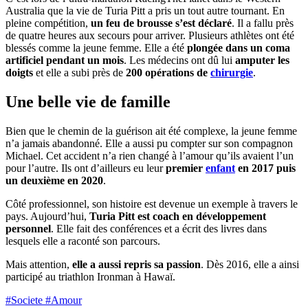
Australia que la vie de Turia Pitt a pris un tout autre tournant. En
pleine compétition,
un feu de brousse s’est déclaré
. Il a fallu près
de quatre heures aux secours pour arriver. Plusieurs athlètes ont été
blessés comme la jeune femme. Elle a été
plongée dans un coma
artificiel pendant un mois
. Les médecins ont dû lui
amputer les
doigts
et elle a subi près de
200 opérations de
chirurgie
.
Une belle vie de famille
Bien que le chemin de la guérison ait été complexe, la jeune femme
n’a jamais abandonné. Elle a aussi pu compter sur son compagnon
Michael. Cet accident n’a rien changé à l’amour qu’ils avaient l’un
pour l’autre. Ils ont d’ailleurs eu leur
premier
enfant
en 2017 puis
un deuxième en 2020
.
Côté professionnel, son histoire est devenue un exemple à travers le
pays. Aujourd’hui,
Turia Pitt est coach en développement
personnel
. Elle fait des conférences et a écrit des livres dans
lesquels elle a raconté son parcours.
Mais attention,
elle a aussi repris sa passion
. Dès 2016, elle a ainsi
participé au triathlon Ironman à Hawaï.
#Societe
#Amour