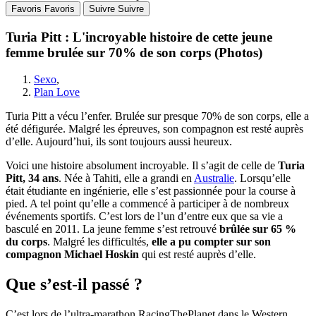
Favoris
Favoris
Suivre
Suivre
Turia Pitt : L'incroyable histoire de cette jeune
femme brulée sur 70% de son corps (Photos)
Sexo
,
Plan Love
Turia Pitt a vécu l’enfer. Brulée sur presque 70% de son corps, elle a
été défigurée. Malgré les épreuves, son compagnon est resté auprès
d’elle. Aujourd’hui, ils sont toujours aussi heureux.
Voici une histoire absolument incroyable. Il s’agit de celle de
Turia
Pitt, 34 ans
. Née à Tahiti, elle a grandi en
Australie
. Lorsqu’elle
était étudiante en ingénierie, elle s’est passionnée pour la course à
pied. A tel point qu’elle a commencé à participer à de nombreux
événements sportifs. C’est lors de l’un d’entre eux que sa vie a
basculé en 2011. La jeune femme s’est retrouvé
brûlée sur 65 %
du corps
. Malgré les difficultés,
elle a pu compter sur son
compagnon Michael Hoskin
qui est resté auprès d’elle.
Que s’est-il passé ?
C’est lors de l’ultra-marathon RacingThePlanet dans le Western