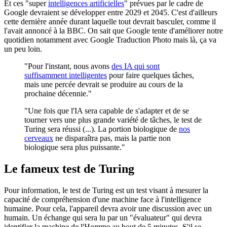
Et ces "super
intelligences artificielles
" prévues par le cadre de
Google devraient se développer entre 2029 et 2045. C'est d'ailleurs
cette dernière année durant laquelle tout devrait basculer, comme il
l'avait annoncé à la BBC. On sait que Google tente d'améliorer notre
quotidien notamment avec Google Traduction Photo mais là, ça va
un peu loin.
"Pour l'instant, nous avons
des IA qui sont
suffisamment intelligentes
pour faire quelques tâches,
mais une percée devrait se produire au cours de la
prochaine décennie."
"Une fois que l'IA sera capable de s'adapter et de se
tourner vers une plus grande variété de tâches, le test de
Turing sera réussi (...). La portion biologique de
nos
cerveaux
ne disparaîtra pas, mais la partie non
biologique sera plus puissante."
Le fameux test de Turing
Pour information, le test de Turing est un test visant à mesurer la
capacité de compréhension d'une machine face à l'intelligence
humaine. Pour cela, l'appareil devra avoir une discussion avec un
humain. Un échange qui sera lu par un "évaluateur" qui devra
identifier la machine de l'Homme au bout de 5 minutes. S'il se